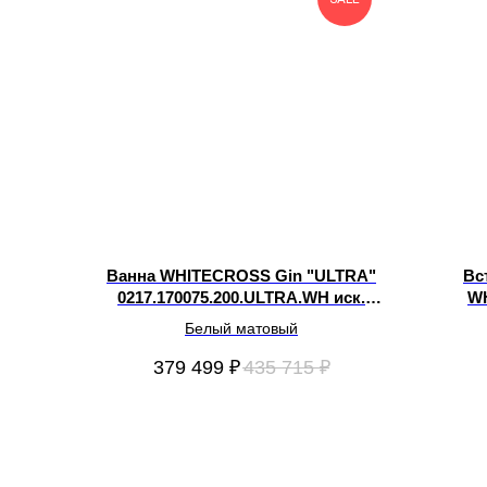
Ванна WHITECROSS Gin "ULTRA"
Вс
0217.170075.200.ULTRA.WH иск.
W
камень 170х75
Белый матовый
379 499
₽
435 715
₽