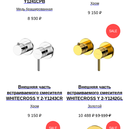
Y1241CPB
Хром
Медь брашированная
9 150
₽
8 930
₽
SALE
Внешняя часть
Внешняя часть
встраиваемого смесителя
встраиваемого смесителя
WHITECROSS Y 2-Y1243CR
WHITECROSS Y 2-Y1242GL
Хром
Золотой
9 150
₽
10 488
₽
13 110
₽
SALE
SALE