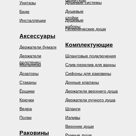
Душевые системы
Унитазы
Душевые
Биде
стойки
Душевые
Инсталляции
наборы
Гигиенические души
Аксессуары
Комплектующие
Держатели бумаги
Держатели
Шланговые подключения
полотенец
Мыльницы
Слив-перелив для ванны
Дозаторы
Сифоны для раковины
Стаканы
Донные клапаны
Ёршики
Держатели верхнего душа
Крючки
Держатели ручного душа
Ведра
Шланги
Полки
Изливы
Верхние души
Раковины
Ручные души