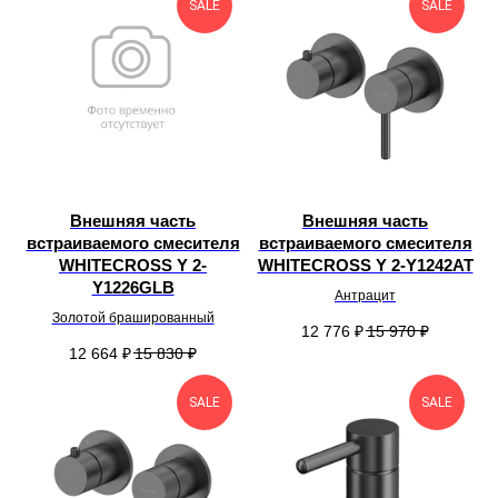
SALE
SALE
Внешняя часть
Внешняя часть
встраиваемого смесителя
встраиваемого смесителя
WHITECROSS Y 2-
WHITECROSS Y 2-Y1242AT
Y1226GLB
Антрацит
Золотой брашированный
12 776
₽
15 970
₽
12 664
₽
15 830
₽
SALE
SALE