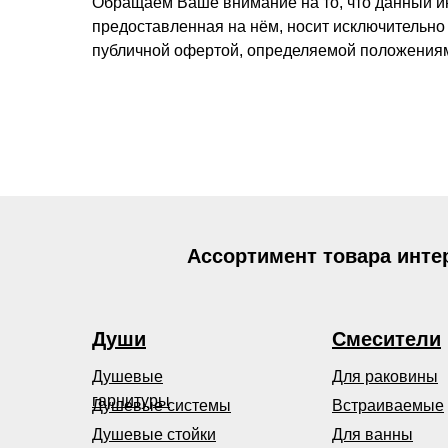
Обращаем Ваше внимание на то, что данный инт
предоставленная на нём, носит исключительно
публичной офертой, определяемой положениям
Ассортимент товара инте
Души
Смесители
Душевые
Для раковины
гарнитуры
Душевые системы
Встраиваемые
Душевые стойки
Для ванны