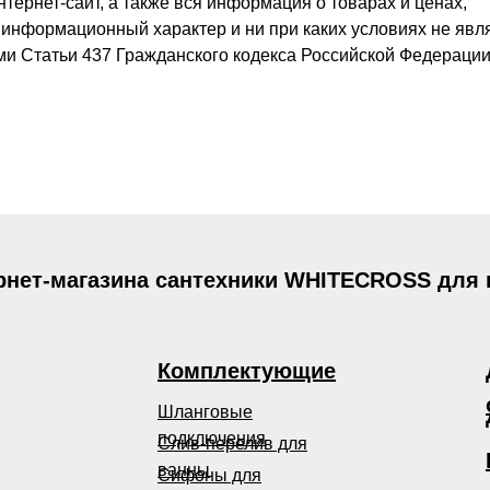
ернет-сайт, а также вся информация о товарах и ценах,
 информационный характер и ни при каких условиях не явл
и Статьи 437 Гражданского кодекса Российской Федерации
рнет-магазина сантехники WHITECROSS для
Комплектующие
Шланговые
подключения
Слив-перелив для
ванны
Сифоны для