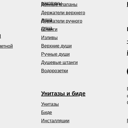
раковины
Донные клапаны
Держатели верхнего
душа
Держатели ручного
душа
Шланги
ы
Изливы
Верхние души
летной
Ручные души
Душевые штанги
Водорозетки
Унитазы и биде
Унитазы
Биде
Инсталляции