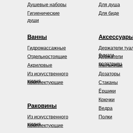
Душевые наборы
Для душа
Гигиенические
Для биде
души
Ванны
Аксессуар
Гидромассажные
Держатели туа
бумаги
Отдельностоящие
Держатели
полотенец
Акриловые
Мыльницы
Из искусственного
Дозаторы
камня
Комплектующие
Стаканы
Ёршики
Крючки
Раковины
Ведра
Из искусственного
Полки
камня
Комплектующие