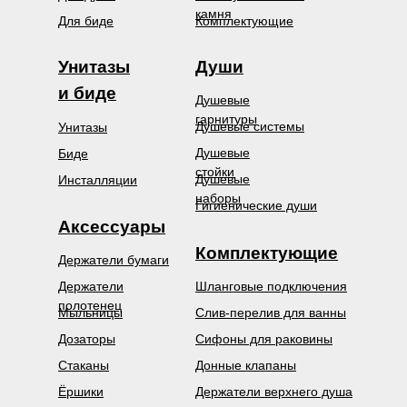
камня
Для биде
Комплектующие
Унитазы
Души
и биде
Душевые
гарнитуры
Душевые системы
Унитазы
Душевые
Биде
стойки
Душевые
Инсталляции
наборы
Гигиенические души
Аксессуары
Комплектующие
Держатели бумаги
Держатели
Шланговые подключения
полотенец
Мыльницы
Слив-перелив для ванны
Дозаторы
Сифоны для раковины
Стаканы
Донные клапаны
Ёршики
Держатели верхнего душа