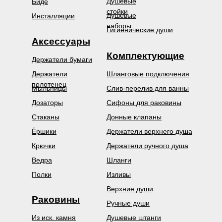
Душевые
Биде
стойки
Душевые
Инсталляции
наборы
Гигиенические души
Аксессуары
Комплектующие
Держатели бумаги
Держатели
Шланговые подключения
полотенец
Мыльницы
Слив-перелив для ванны
Дозаторы
Сифоны для раковины
Стаканы
Донные клапаны
Ёршики
Держатели верхнего душа
Крючки
Держатели ручного душа
Ведра
Шланги
Полки
Изливы
Верхние души
Раковины
Ручные души
Из иск. камня
Душевые штанги