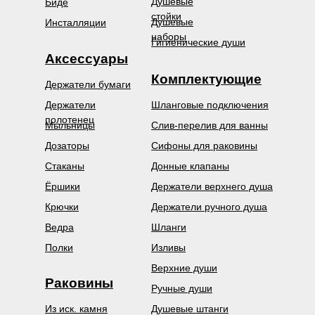
Душевые
Биде
стойки
Душевые
Инсталляции
наборы
Гигиенические души
Аксессуары
Комплектующие
Держатели бумаги
Держатели
Шланговые подключения
полотенец
Мыльницы
Слив-перелив для ванны
Дозаторы
Сифоны для раковины
Стаканы
Донные клапаны
Ёршики
Держатели верхнего душа
Крючки
Держатели ручного душа
Ведра
Шланги
Полки
Изливы
Верхние души
Раковины
Ручные души
Из иск. камня
Душевые штанги