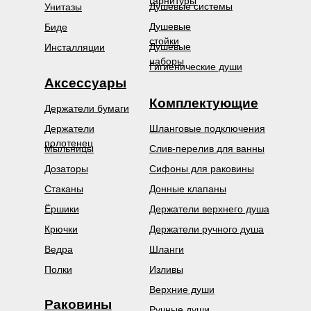
гарнитуры
Душевые системы
Унитазы
Душевые
Биде
стойки
Душевые
Инсталляции
наборы
Гигиенические души
Аксессуары
Комплектующие
Держатели бумаги
Держатели
Шланговые подключения
полотенец
Мыльницы
Слив-перелив для ванны
Дозаторы
Сифоны для раковины
Стаканы
Донные клапаны
Ёршики
Держатели верхнего душа
Крючки
Держатели ручного душа
Ведра
Шланги
Полки
Изливы
Верхние души
Раковины
Ручные души