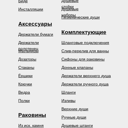
Душевые
Биде
стойки
Душевые
Инсталляции
наборы
Гигиенические души
Аксессуары
Комплектующие
Держатели бумаги
Держатели
Шланговые подключения
полотенец
Мыльницы
Слив-перелив для ванны
Дозаторы
Сифоны для раковины
Стаканы
Донные клапаны
Ёршики
Держатели верхнего душа
Крючки
Держатели ручного душа
Ведра
Шланги
Полки
Изливы
Верхние души
Раковины
Ручные души
Из иск. камня
Душевые штанги