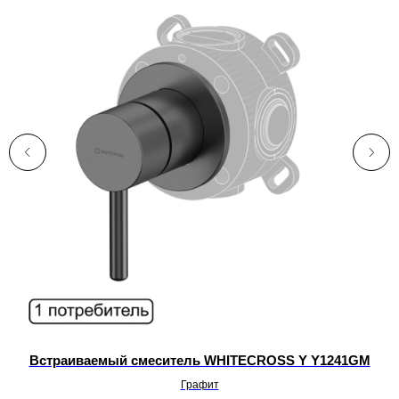
Встраиваемый смеситель WHITECROSS Y Y1241GM
С
Графит