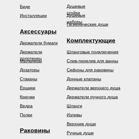
Душевые
Биде
стойки
Душевые
Инсталляции
наборы
Гигиенические души
Аксессуары
Комплектующие
Держатели бумаги
Держатели
Шланговые подключения
полотенец
Мыльницы
Слив-перелив для ванны
Дозаторы
Сифоны для раковины
Стаканы
Донные клапаны
Ёршики
Держатели верхнего душа
Крючки
Держатели ручного душа
Ведра
Шланги
Полки
Изливы
Верхние души
Раковины
Ручные души