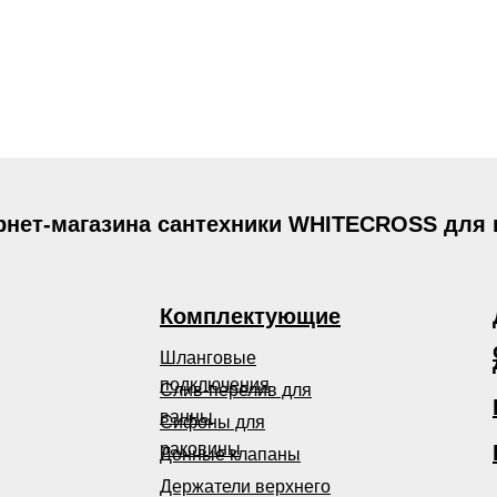
рнет-магазина сантехники WHITECROSS для
Комплектующие
Шланговые
подключения
Слив-перелив для
ванны
Сифоны для
раковины
Донные клапаны
Держатели верхнего