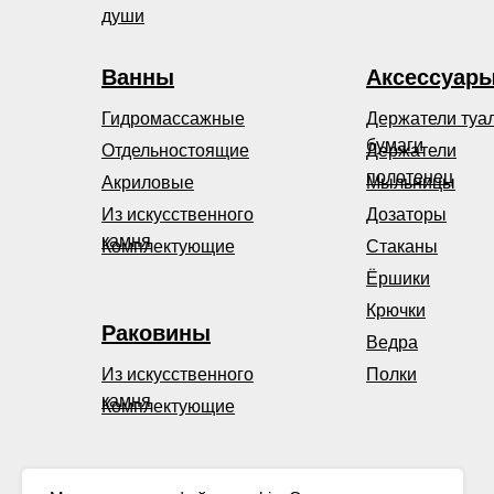
души
Ванны
Аксессуар
Гидромассажные
Держатели туа
бумаги
Отдельностоящие
Держатели
полотенец
Акриловые
Мыльницы
Из искусственного
Дозаторы
камня
Комплектующие
Стаканы
Ёршики
Крючки
Раковины
Ведра
Из искусственного
Полки
камня
Комплектующие