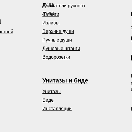
душа
Держатели ручного
душа
Шланги
ы
Изливы
Верхние души
летной
Ручные души
Душевые штанги
Водорозетки
Унитазы и биде
Унитазы
Биде
Инсталляции