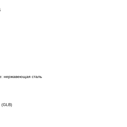
а
те: нержавеющая сталь
 (GLB)