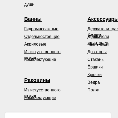
души
Ванны
Аксессуар
Гидромассажные
Держатели туа
бумаги
Отдельностоящие
Держатели
полотенец
Акриловые
Мыльницы
Из искусственного
Дозаторы
камня
Комплектующие
Стаканы
Ёршики
Крючки
Раковины
Ведра
Из искусственного
Полки
камня
Комплектующие