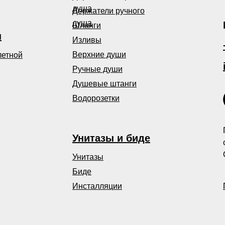
душа
Держатели ручного
душа
Шланги
ы
Изливы
Верхние души
летной
Ручные души
Душевые штанги
Водорозетки
Унитазы и биде
Унитазы
Биде
Инсталляции