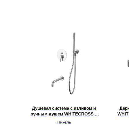
Душевая система с изливом и
Держ
ручным душем WHITECROSS Y
WHIT
YSET06NIB
Никель