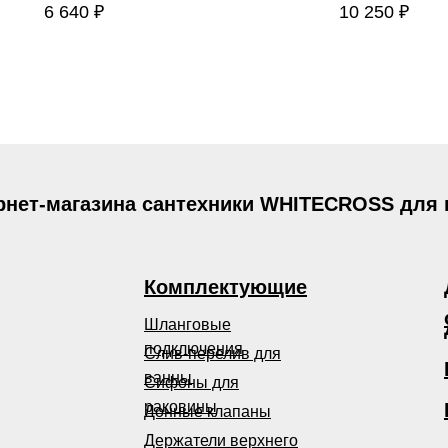
6 640
₽
10 250
₽
рнет-магазина сантехники WHITECROSS для
Комплектующие
Шланговые
подключения
Слив-перелив для
ванны
Сифоны для
раковины
Донные клапаны
Держатели верхнего