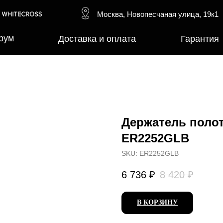
Москва, Новопесчаная улица, 19к1
рум
Доставка и оплата
Гарантия
Держатель поло
ER2252GLB
SKU:
ER2252GLB
6 736
₽
8 420
₽
В КОРЗИНУ