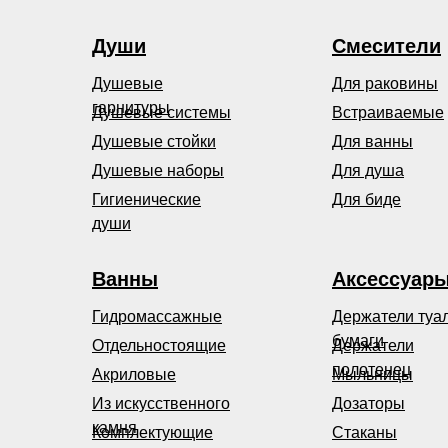
Души
Смесители
Душевые
Для раковины
гарнитуры
Душевые системы
Встраиваемые
Душевые стойки
Для ванны
Душевые наборы
Для душа
Гигиенические
Для биде
души
Ванны
Аксессуар
Гидромассажные
Держатели туа
бумаги
Отдельностоящие
Держатели
полотенец
Акриловые
Мыльницы
Из искусственного
Дозаторы
камня
Комплектующие
Стаканы