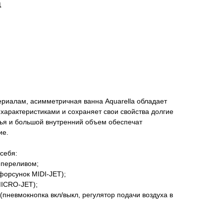
а
риалам, асимметричная ванна Aquarella обладает
характеристиками и сохраняет свои свойства долгие
нья и большой внутренний объем обеспечат
ие.
себя:
м-переливом;
форсунок MIDI-JET);
MICRO-JET);
(пневмокнопка вкл/выкл, регулятор подачи воздуха в