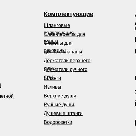
Комплектующие
Шланговые
подключения
Слив-перелив для
ванны
Сифоны для
раковины
Донные клапаны
Держатели верхнего
душа
Держатели ручного
душа
Шланги
ы
Изливы
Верхние души
летной
Ручные души
Душевые штанги
Водорозетки