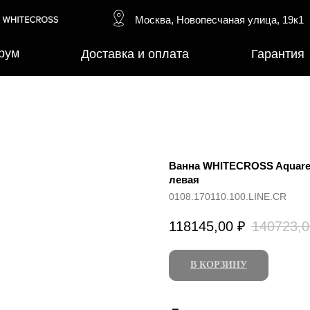
Москва, Новопесчаная улица, 19к1
рум
Доставка и оплата
Гарантия
Ванна WHITECROSS Aquarell
левая
0108.170110.100.LINE.CR
118145,00
₽
140723,0
В КОРЗИНУ