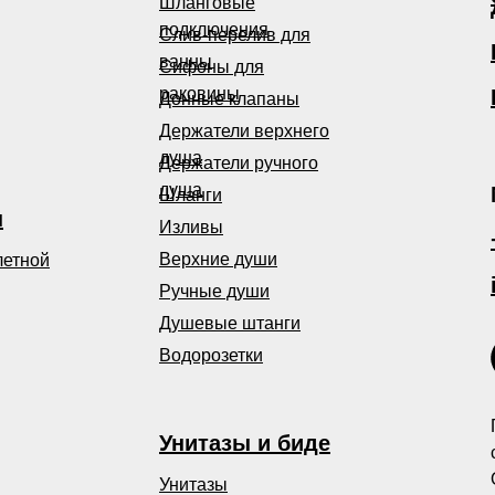
Шланговые
подключения
Слив-перелив для
ванны
Сифоны для
раковины
Донные клапаны
Держатели верхнего
душа
Держатели ручного
душа
Шланги
ы
Изливы
Верхние души
летной
Ручные души
Душевые штанги
Водорозетки
Унитазы и биде
Унитазы