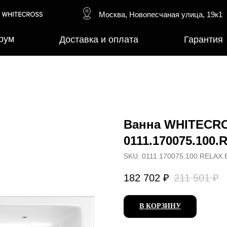
Москва, Новопесчаная улица, 19к1
рум
Доставка и оплата
Гарантия
Ванна WHITECRO
0111.170075.100
SKU:
0111.170075.100.RELAX.
182 702
₽
211 501
₽
В КОРЗИНУ