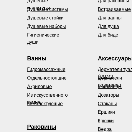
Душевые
Для раковины
гарнитуры
Душевые системы
Встраиваемые
Душевые стойки
Для ванны
Душевые наборы
Для душа
Гигиенические
Для биде
души
Ванны
Аксессуар
Гидромассажные
Держатели туа
бумаги
Отдельностоящие
Держатели
полотенец
Акриловые
Мыльницы
Из искусственного
Дозаторы
камня
Комплектующие
Стаканы
Ёршики
Крючки
Раковины
Ведра