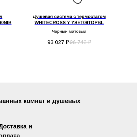
л
Душевая система с термостатом
90NIB
WHITECROSS Y YSET09TOPBL
Черный матовый
93 027
₽
96 742
₽
 ванных комнат и душевых
Доставка и
оплата