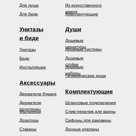
Для душа
Из искусственного
камня
Для биде
Комплектующие
Унитазы
Души
и биде
Душевые
гарнитуры
Душевые системы
Унитазы
Душевые
Биде
стойки
Душевые
Инсталляции
наборы
Гигиенические души
Аксессуары
Комплектующие
Держатели бумаги
Держатели
Шланговые подключения
полотенец
Мыльницы
Слив-перелив для ванны
Дозаторы
Сифоны для раковины
Стаканы
Донные клапаны