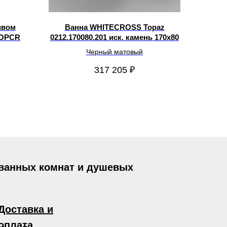
ивом
Ванна WHITECROSS Topaz
TOPCR
0212.170080.201 иск. камень 170х80
Черный матовый
317 205
₽
 ванных комнат и душевых
Доставка и
оплата