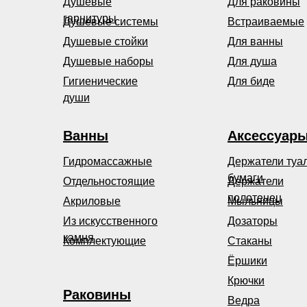
Душевые
Для раковины
гарнитуры
Душевые системы
Встраиваемые
Душевые стойки
Для ванны
Душевые наборы
Для душа
Гигиенические
Для биде
души
Ванны
Аксессуар
Гидромассажные
Держатели туа
бумаги
Отдельностоящие
Держатели
полотенец
Акриловые
Мыльницы
Из искусственного
Дозаторы
камня
Комплектующие
Стаканы
Ёршики
Крючки
Раковины
Ведра