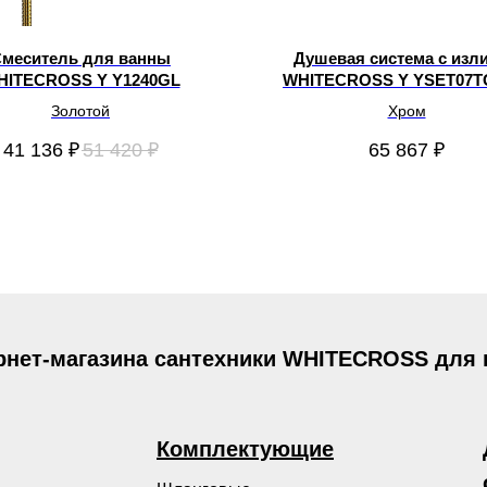
меситель для ванны
Душевая система с изл
HITECROSS Y Y1240GL
WHITECROSS Y YSET07
Золотой
Хром
41 136
₽
51 420
₽
65 867
₽
рнет-магазина сантехники WHITECROSS для
Комплектующие