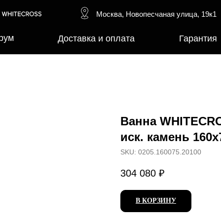
Москва, Новопесчаная улица, 19к1
рум
Доставка и оплата
Гарантия
Ванна WHITECROS
иск. камень 160х
SKU:
0205.160075.20100
304 080
₽
В КОРЗИНУ