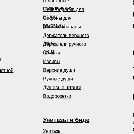
Шланговые
подключения
Слив-перелив для
ванны
Сифоны для
раковины
Донные клапаны
Держатели верхнего
душа
Держатели ручного
душа
Шланги
ы
Изливы
Верхние души
летной
Ручные души
Душевые штанги
Водорозетки
Унитазы и биде
Унитазы