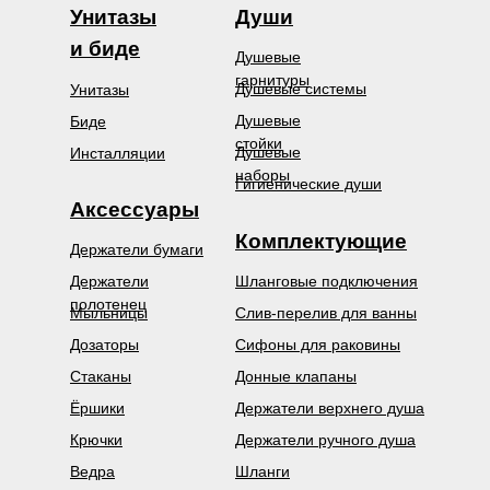
Унитазы
Души
и биде
Душевые
гарнитуры
Душевые системы
Унитазы
Душевые
Биде
стойки
Душевые
Инсталляции
наборы
Гигиенические души
Аксессуары
Комплектующие
Держатели бумаги
Держатели
Шланговые подключения
полотенец
Мыльницы
Слив-перелив для ванны
Дозаторы
Сифоны для раковины
Стаканы
Донные клапаны
Ёршики
Держатели верхнего душа
Крючки
Держатели ручного душа
Ведра
Шланги