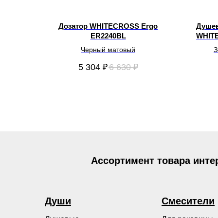
Дозатор WHITECROSS Ergo
Душев
ER2240BL
WHIT
Черный матовый
З
5 304
₽
6 630
₽
Ассортимент товара инте
Души
Смесители