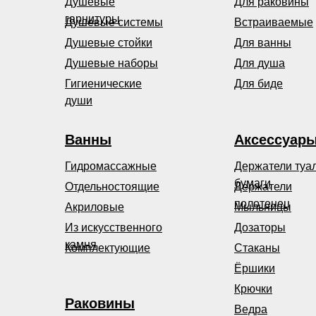
Душевые
Для раковины
гарнитуры
Душевые системы
Встраиваемые
Душевые стойки
Для ванны
Душевые наборы
Для душа
Гигиенические
Для биде
души
Ванны
Аксессуар
Гидромассажные
Держатели туа
бумаги
Отдельностоящие
Держатели
полотенец
Акриловые
Мыльницы
Из искусственного
Дозаторы
камня
Комплектующие
Стаканы
Ёршики
Крючки
Раковины
Ведра