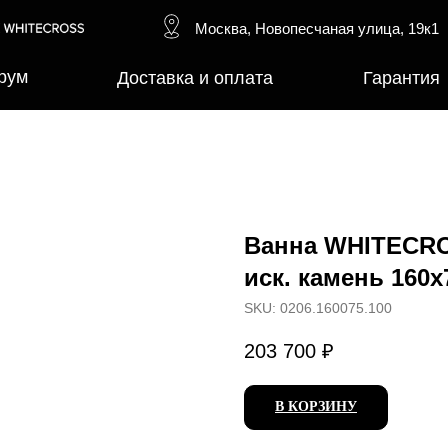
Москва, Новопесчаная улица, 19к1
рум
Доставка и оплата
Гарантия
Ванна WHITECROS
иск. камень 160х
SKU:
0206.160075.100
203 700
₽
В КОРЗИНУ