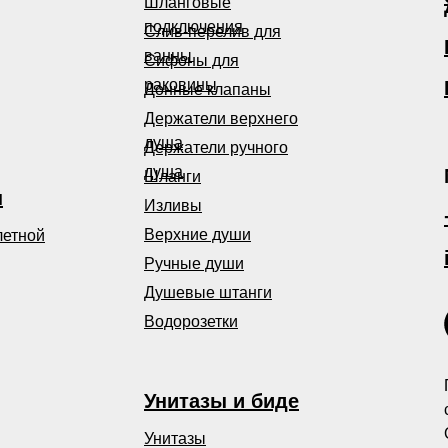
Шланговые
подключения
Слив-перелив для
ванны
Сифоны для
раковины
Донные клапаны
Держатели верхнего
душа
Держатели ручного
душа
Шланги
ы
Изливы
Верхние души
летной
Ручные души
Душевые штанги
Водорозетки
Унитазы и биде
Унитазы