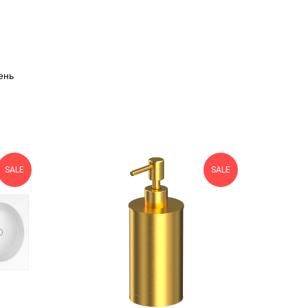
ень
SALE
SALE