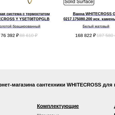
ая система с термостатом
Ванна WHITECROSS G
ECROSS Y YSET08TOPGLB
0217.175080.200 иск. камен
олотой брашированный
Белый матовый
76 392
₽
88 610
₽
168 822
₽
187 580
рнет-магазина сантехники WHITECROSS для
Комплектующие