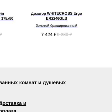
in
Дозатор WHITECROSS Ergo
ь 175х80
ER2246GLB
Золотой брашированный
₽
7 424
₽
9 280
₽
 ванных комнат и душевых
Доставка и
оплата