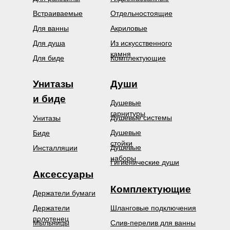
Встраиваемые
Отдельностоящие
Для ванны
Акриловые
Для душа
Из искусственного
камня
Для биде
Комплектующие
Унитазы
Души
и биде
Душевые
гарнитуры
Душевые системы
Унитазы
Душевые
Биде
стойки
Душевые
Инсталляции
наборы
Гигиенические души
Аксессуары
Комплектующие
Держатели бумаги
Держатели
Шланговые подключения
полотенец
Мыльницы
Слив-перелив для ванны