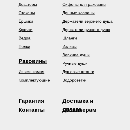
Дозаторы
Сифоны для раковины
Стаканы
Донные клапаны
Ёршики
Держатели верхнего душа
Крючки
Держатели ручного душа
Ведра
Шланги
Полки
Изливы
Верхние души
Раковины
Ручные души
Из иск. камня
Душевые штанги
Комплектующие
Водорозетки
Гарантия
Доставка и
оплата
Контакты
Дизайнерам