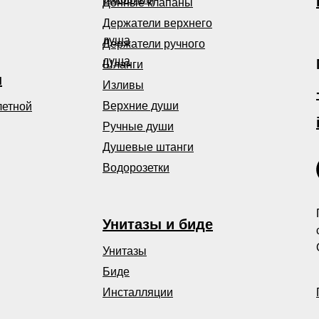
Донные клапаны
Держатели верхнего
душа
Держатели ручного
душа
Шланги
ы
Изливы
Верхние души
летной
Ручные души
Душевые штанги
Водорозетки
Унитазы и биде
Унитазы
Биде
Инсталляции