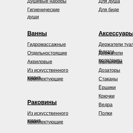
Душевые наборы
Для душа
Гигиенические
Для биде
души
Ванны
Аксессуар
Гидромассажные
Держатели туа
бумаги
Отдельностоящие
Держатели
полотенец
Акриловые
Мыльницы
Из искусственного
Дозаторы
камня
Комплектующие
Стаканы
Ёршики
Крючки
Раковины
Ведра
Из искусственного
Полки
камня
Комплектующие