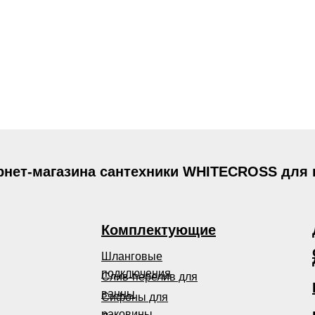
рнет-магазина сантехники WHITECROSS для
Комплектующие
Шланговые
подключения
Слив-перелив для
ванны
Сифоны для
раковины