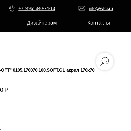
+7 (495) 940-74-13
info@wtcr.ru
Дизайнерам
Контакты
FT" 0105.170070.100.SOFT.GL акрил 170х70
00
₽
а