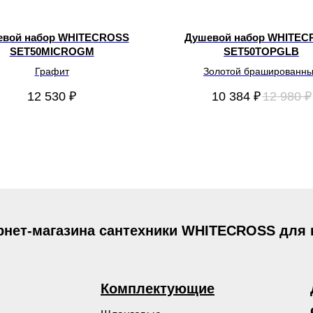
евой набор WHITECROSS
Душевой набор WHITEC
SET50MICROGM
SET50TOPGLB
Графит
Золотой брашированн
12 530
₽
10 384
₽
12 980
₽
рнет-магазина сантехники WHITECROSS для
Комплектующие