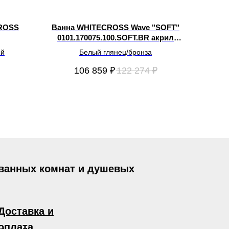
ROSS
Ванна WHITECROSS Wave "SOFT"
0101.170075.100.SOFT.BR акрил
170х75
ый
Белый глянец/бронза
106 859
₽
122 274
₽
 ванных комнат и душевых
Доставка и
оплата