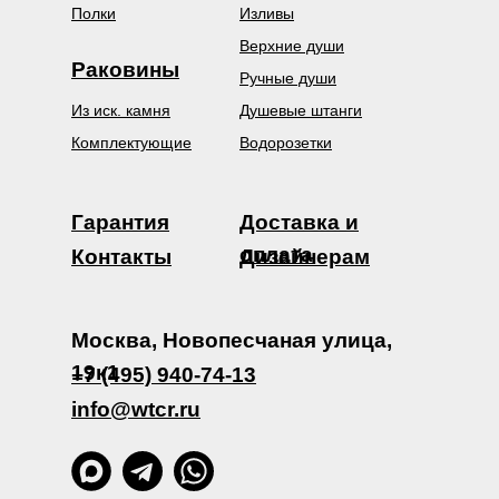
Полки
Изливы
Верхние души
Раковины
Ручные души
Из иск. камня
Душевые штанги
Комплектующие
Водорозетки
Гарантия
Доставка и
оплата
Контакты
Дизайнерам
Москва, Новопесчаная улица,
19к1
+7 (495) 940-74-13
info@wtcr.ru