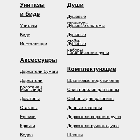
Унитазы
Души
и биде
Душевые
гарнитуры
Душевые системы
Унитазы
Душевые
Биде
стойки
Душевые
Инсталляции
наборы
Гигиенические души
Аксессуары
Комплектующие
Держатели бумаги
Держатели
Шланговые подключения
полотенец
Мыльницы
Слив-перелив для ванны
Дозаторы
Сифоны для раковины
Стаканы
Донные клапаны
Ёршики
Держатели верхнего душа
Крючки
Держатели ручного душа
Ведра
Шланги