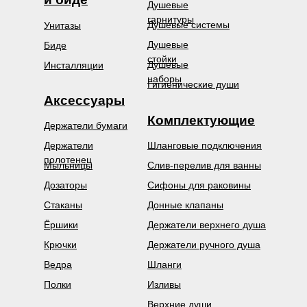
Душевые
гарнитуры
Душевые системы
Унитазы
Душевые
Биде
стойки
Душевые
Инсталляции
наборы
Гигиенические души
Аксессуары
Комплектующие
Держатели бумаги
Держатели
Шланговые подключения
полотенец
Мыльницы
Слив-перелив для ванны
Дозаторы
Сифоны для раковины
Стаканы
Донные клапаны
Ёршики
Держатели верхнего душа
Крючки
Держатели ручного душа
Ведра
Шланги
Полки
Изливы
Верхние души