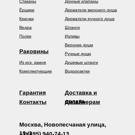
Стаканы
Донные клапаны
Ёршики
Держатели верхнего душа
Крючки
Держатели ручного душа
Ведра
Шланги
Полки
Изливы
Верхние души
Раковины
Ручные души
Из иск. камня
Душевые штанги
Комплектующие
Водорозетки
Гарантия
Доставка и
оплата
Контакты
Дизайнерам
Москва, Новопесчаная улица,
19к1
+7 (495) 940-74-13