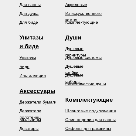
Для ванны
Акриловые
Для душа
Из искусственного
камня
Для биде
Комплектующие
Унитазы
Души
и биде
Душевые
гарнитуры
Душевые системы
Унитазы
Душевые
Биде
стойки
Душевые
Инсталляции
наборы
Гигиенические души
Аксессуары
Комплектующие
Держатели бумаги
Держатели
Шланговые подключения
полотенец
Мыльницы
Слив-перелив для ванны
Дозаторы
Сифоны для раковины