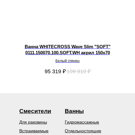
L
Ванна WHITECROSS Wave Slim "SOFT"
В
0111.150070.100.SOFT.WH акрил 150х70
Белый глянец
95 319
₽
109 810
₽
Смесители
Ванны
Для раковины
Гидромассажные
Встраиваемые
Отдельностоящие