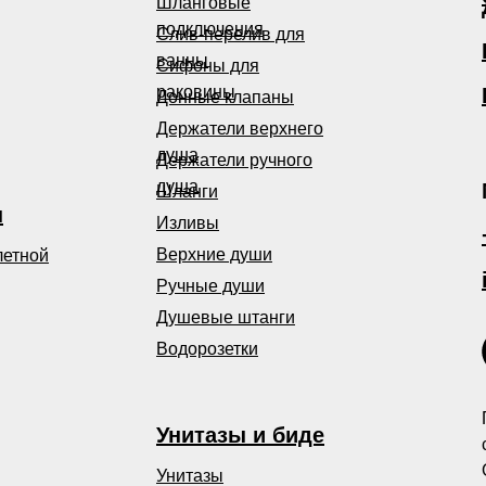
Шланговые
подключения
Слив-перелив для
ванны
Сифоны для
раковины
Донные клапаны
Держатели верхнего
душа
Держатели ручного
душа
Шланги
ы
Изливы
Верхние души
летной
Ручные души
Душевые штанги
Водорозетки
Унитазы и биде
Унитазы