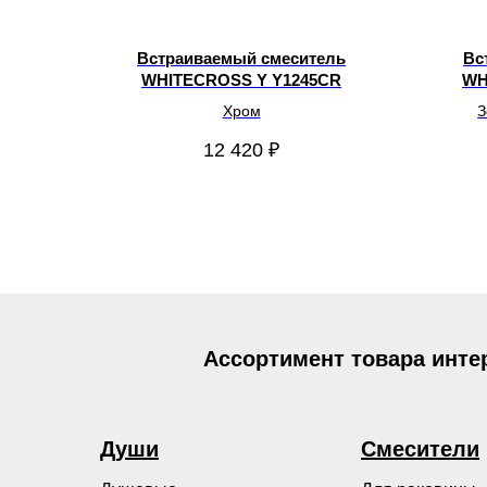
Встраиваемый смеситель
Вс
WHITECROSS Y Y1245CR
WH
Хром
З
12 420
₽
Ассортимент товара инте
Души
Смесители