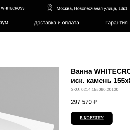
Москва, Новопесчаная улица, 19к1
рум
Доставка и оплата
Гарантия
Ванна WHITECROS
иск. камень 155х
SKU:
0214.155080.20100
297 570
₽
В КОРЗИНУ