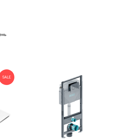
ень
SALE