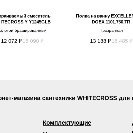
траиваемый смеситель
Полка на ванну EXCELLE
ITECROSS Y Y1245GLB
DOEX.1101.750.TR
олотой брашированный
Прозрачная
12 072
₽
15 090
₽
13 188
₽
16 485
₽
рнет-магазина сантехники WHITECROSS для
Комплектующие