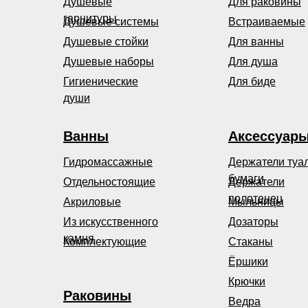
Душевые
Для раковины
гарнитуры
Душевые системы
Встраиваемые
Душевые стойки
Для ванны
Душевые наборы
Для душа
Гигиенические
Для биде
души
Ванны
Аксессуар
Гидромассажные
Держатели туа
бумаги
Отдельностоящие
Держатели
полотенец
Акриловые
Мыльницы
Из искусственного
Дозаторы
камня
Комплектующие
Стаканы
Ёршики
Крючки
Раковины
Ведра