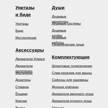
Унитазы
Души
и биде
Душевые
гарнитуры
Душевые системы
Унитазы
Душевые
Биде
стойки
Душевые
Инсталляции
наборы
Гигиенические души
Аксессуары
Комплектующие
Держатели бумаги
Держатели
Шланговые подключения
полотенец
Мыльницы
Слив-перелив для ванны
Дозаторы
Сифоны для раковины
Стаканы
Донные клапаны
Ёршики
Держатели верхнего душа
Крючки
Держатели ручного душа
Ведра
Шланги