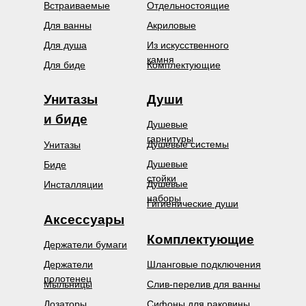
Встраиваемые
Отдельностоящие
Для ванны
Акриловые
Для душа
Из искусственного
камня
Для биде
Комплектующие
Унитазы
Души
и биде
Душевые
гарнитуры
Душевые системы
Унитазы
Душевые
Биде
стойки
Душевые
Инсталляции
наборы
Гигиенические души
Аксессуары
Комплектующие
Держатели бумаги
Держатели
Шланговые подключения
полотенец
Мыльницы
Слив-перелив для ванны
Дозаторы
Сифоны для раковины