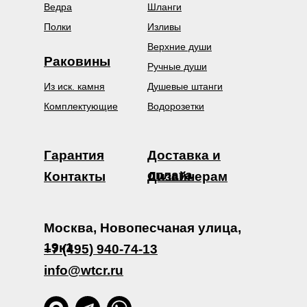
Ведра
Шланги
Полки
Изливы
Верхние души
Раковины
Ручные души
Из иск. камня
Душевые штанги
Комплектующие
Водорозетки
Гарантия
Доставка и
оплата
Контакты
Дизайнерам
Москва, Новопесчаная улица,
19к1
+7 (495) 940-74-13
info@wtcr.ru