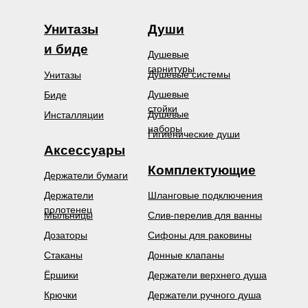
Унитазы
Души
и биде
Душевые
гарнитуры
Душевые системы
Унитазы
Душевые
Биде
стойки
Душевые
Инсталляции
наборы
Гигиенические души
Аксессуары
Комплектующие
Держатели бумаги
Держатели
Шланговые подключения
полотенец
Мыльницы
Слив-перелив для ванны
Дозаторы
Сифоны для раковины
Стаканы
Донные клапаны
Ёршики
Держатели верхнего душа
Крючки
Держатели ручного душа