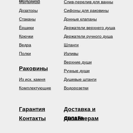
Мыльницы
Слив-перелив для ванны
Дозаторы
Сифоны для раковины
Стаканы
Донные клапаны
Ёршики
Держатели верхнего душа
Крючки
Держатели ручного душа
Ведра
Шланги
Полки
Изливы
Верхние души
Раковины
Ручные души
Из иск. камня
Душевые штанги
Комплектующие
Водорозетки
Гарантия
Доставка и
оплата
Контакты
Дизайнерам