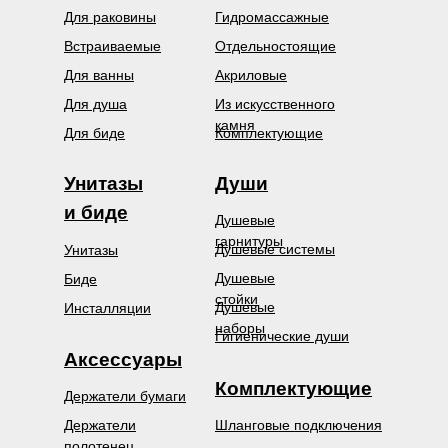
Для раковины
Гидромассажные
Встраиваемые
Отдельностоящие
Для ванны
Акриловые
Для душа
Из искусственного
камня
Для биде
Комплектующие
Унитазы
Души
и биде
Душевые
гарнитуры
Душевые системы
Унитазы
Душевые
Биде
стойки
Душевые
Инсталляции
наборы
Гигиенические души
Аксессуары
Комплектующие
Держатели бумаги
Держатели
Шланговые подключения
полотенец