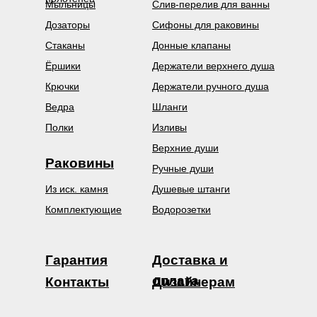
Мыльницы
Слив-перелив для ванны
Дозаторы
Сифоны для раковины
Стаканы
Донные клапаны
Ёршики
Держатели верхнего душа
Крючки
Держатели ручного душа
Ведра
Шланги
Полки
Изливы
Верхние души
Раковины
Ручные души
Из иск. камня
Душевые штанги
Комплектующие
Водорозетки
Гарантия
Доставка и
оплата
Контакты
Дизайнерам