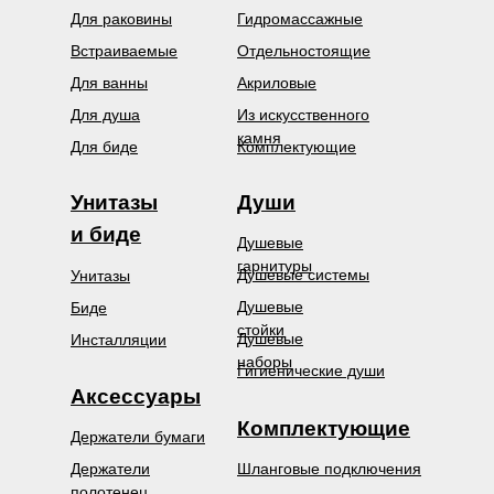
Для раковины
Гидромассажные
Встраиваемые
Отдельностоящие
Для ванны
Акриловые
Для душа
Из искусственного
камня
Для биде
Комплектующие
Унитазы
Души
и биде
Душевые
гарнитуры
Душевые системы
Унитазы
Душевые
Биде
стойки
Душевые
Инсталляции
наборы
Гигиенические души
Аксессуары
Комплектующие
Держатели бумаги
Держатели
Шланговые подключения
полотенец