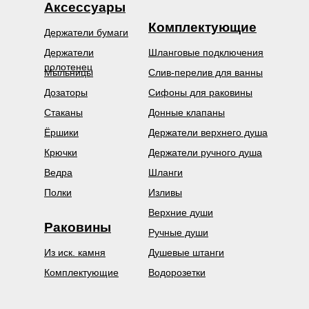
Аксессуары
Комплектующие
Держатели бумаги
Держатели
Шланговые подключения
полотенец
Мыльницы
Слив-перелив для ванны
Дозаторы
Сифоны для раковины
Стаканы
Донные клапаны
Ёршики
Держатели верхнего душа
Крючки
Держатели ручного душа
Ведра
Шланги
Полки
Изливы
Верхние души
Раковины
Ручные души
Из иск. камня
Душевые штанги
Комплектующие
Водорозетки