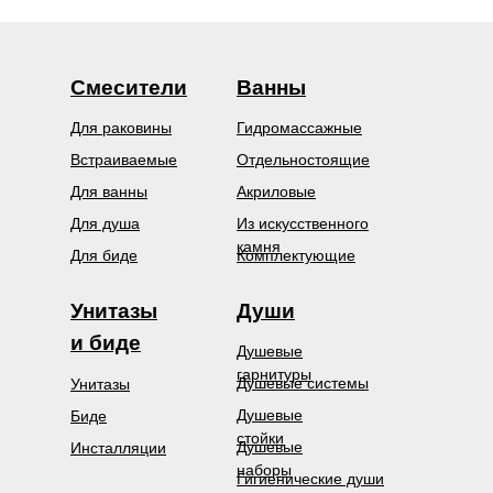
Смесители
Ванны
Для раковины
Гидромассажные
Встраиваемые
Отдельностоящие
Для ванны
Акриловые
Для душа
Из искусственного
камня
Для биде
Комплектующие
Унитазы
Души
и биде
Душевые
гарнитуры
Душевые системы
Унитазы
Душевые
Биде
стойки
Душевые
Инсталляции
наборы
Гигиенические души