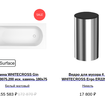
SALE
анна WHITECROSS Gin
Ведро для мусора 4 
0075.200 иск. камень 180х75
WHITECROSS Ergo ER22
Белый матовый
Никель
155 583
₽
172 870
₽
17 800
₽