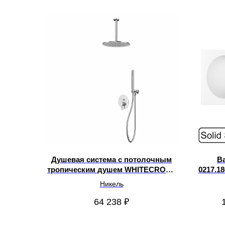
Душевая система с потолочным
В
тропическим душем WHITECROSS
0217.18
Y YSET12NIB
Никель
64 238
₽