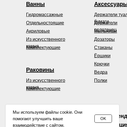
Ванны
Аксессуар
Гидромассажные
Держатели туа
бумаги
Отдельностоящие
Держатели
полотенец
Акриловые
Мыльницы
Из искусственного
Дозаторы
камня
Комплектующие
Стаканы
Ёршики
Крючки
Раковины
Ведра
Из искусственного
Полки
камня
Комплектующие
Мы используем файлы cookie. Они
WHITECROSS — бренд,
помогают улучшить ваше
OK
Наша продукция
взаимодействие с сайтом.