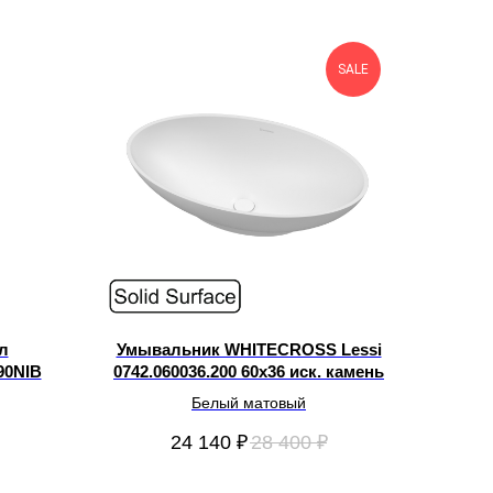
SALE
л
Умывальник WHITECROSS Lessi
90NIB
0742.060036.200 60x36 иск. камень
Белый матовый
24 140
₽
28 400
₽