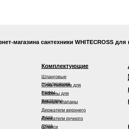
рнет-магазина сантехники WHITECROSS для
Комплектующие
Шланговые
подключения
Слив-перелив для
ванны
Сифоны для
раковины
Донные клапаны
Держатели верхнего
душа
Держатели ручного
душа
Шланги