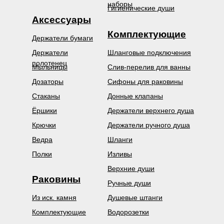
наборы
Гигиенические души
Аксессуары
Комплектующие
Держатели бумаги
Держатели
Шланговые подключения
полотенец
Мыльницы
Слив-перелив для ванны
Дозаторы
Сифоны для раковины
Стаканы
Донные клапаны
Ёршики
Держатели верхнего душа
Крючки
Держатели ручного душа
Ведра
Шланги
Полки
Изливы
Верхние души
Раковины
Ручные души
Из иск. камня
Душевые штанги
Комплектующие
Водорозетки