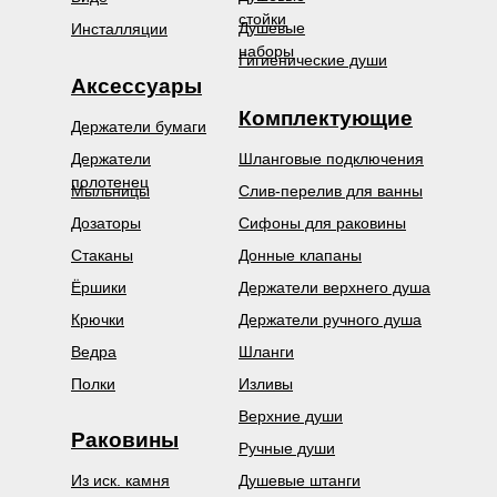
стойки
Душевые
Инсталляции
наборы
Гигиенические души
Аксессуары
Комплектующие
Держатели бумаги
Держатели
Шланговые подключения
полотенец
Мыльницы
Слив-перелив для ванны
Дозаторы
Сифоны для раковины
Стаканы
Донные клапаны
Ёршики
Держатели верхнего душа
Крючки
Держатели ручного душа
Ведра
Шланги
Полки
Изливы
Верхние души
Раковины
Ручные души
Из иск. камня
Душевые штанги