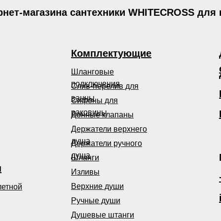
рнет-магазина сантехники WHITECROSS для
Комплектующие
Шланговые
подключения
Слив-перелив для
ванны
Сифоны для
раковины
Донные клапаны
Держатели верхнего
душа
Держатели ручного
душа
Шланги
ы
Изливы
Верхние души
летной
Ручные души
Душевые штанги