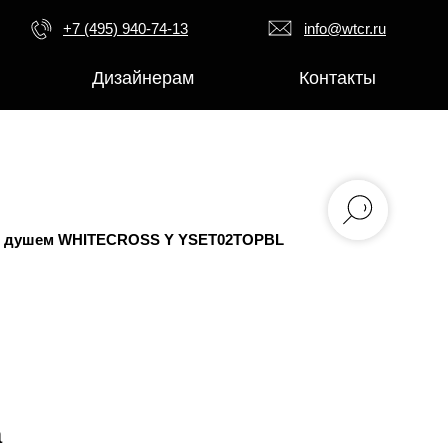
+7 (495) 940-74-13
info@wtcr.ru
Дизайнерам
Контакты
ым душем WHITECROSS Y YSET02TOPBL
а