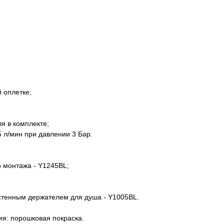
 оплетке;
я в комплекте;
5 л/мин при давлении 3 Бар.
о монтажа - Y1245BL;
астенным держателем для душа - Y1005BL.
ия: порошковая покраска.