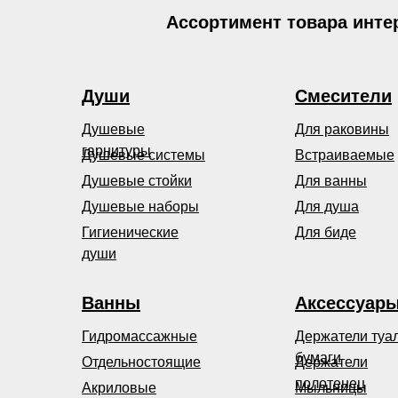
Ассортимент товара инте
Души
Смесители
Душевые
Для раковины
гарнитуры
Душевые системы
Встраиваемые
Душевые стойки
Для ванны
Душевые наборы
Для душа
Гигиенические
Для биде
души
Ванны
Аксессуар
Гидромассажные
Держатели туа
бумаги
Отдельностоящие
Держатели
полотенец
Акриловые
Мыльницы