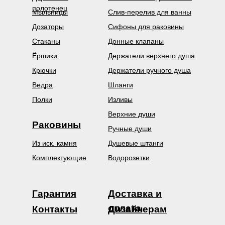
полотенец
Мыльницы
Слив-перелив для ванны
Дозаторы
Сифоны для раковины
Стаканы
Донные клапаны
Ёршики
Держатели верхнего душа
Крючки
Держатели ручного душа
Ведра
Шланги
Полки
Изливы
Верхние души
Раковины
Ручные души
Из иск. камня
Душевые штанги
Комплектующие
Водорозетки
Гарантия
Доставка и
оплата
Контакты
Дизайнерам