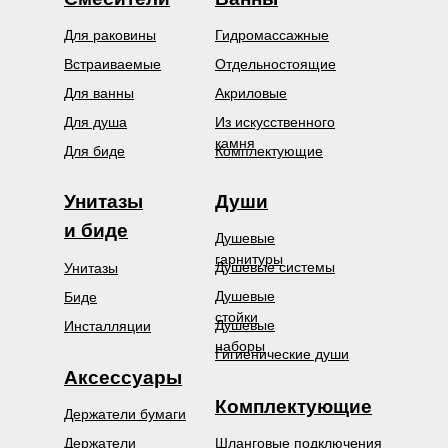
Для раковины
Гидромассажные
Встраиваемые
Отдельностоящие
Для ванны
Акриловые
Для душа
Из искусственного
камня
Для биде
Комплектующие
Унитазы
Души
и биде
Душевые
гарнитуры
Душевые системы
Унитазы
Душевые
Биде
стойки
Душевые
Инсталляции
наборы
Гигиенические души
Аксессуары
Комплектующие
Держатели бумаги
Держатели
Шланговые подключения