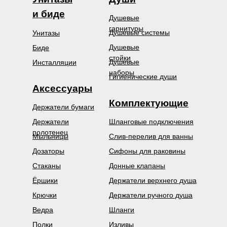
и биде
Душевые
гарнитуры
Душевые системы
Унитазы
Душевые
Биде
стойки
Душевые
Инсталляции
наборы
Гигиенические души
Аксессуары
Комплектующие
Держатели бумаги
Держатели
Шланговые подключения
полотенец
Мыльницы
Слив-перелив для ванны
Дозаторы
Сифоны для раковины
Стаканы
Донные клапаны
Ёршики
Держатели верхнего душа
Крючки
Держатели ручного душа
Ведра
Шланги
Полки
Изливы