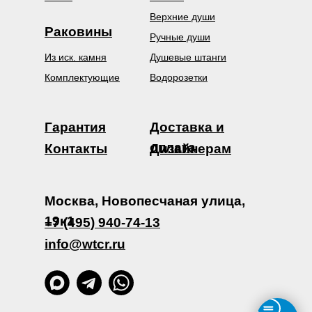
Верхние души
Раковины
Ручные души
Из иск. камня
Душевые штанги
Комплектующие
Водорозетки
Гарантия
Доставка и
оплата
Контакты
Дизайнерам
Москва, Новопесчаная улица,
19к1
+7 (495) 940-74-13
info@wtcr.ru