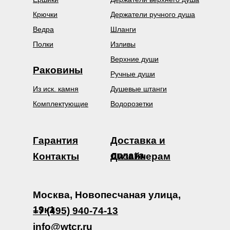
Крючки
Держатели ручного душа
Ведра
Шланги
Полки
Изливы
Верхние души
Раковины
Ручные души
Из иск. камня
Душевые штанги
Комплектующие
Водорозетки
Гарантия
Доставка и
оплата
Контакты
Дизайнерам
Москва, Новопесчаная улица,
19к1
+7 (495) 940-74-13
info@wtcr.ru