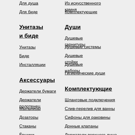
Для душа
Из искусственного
камня
Для биде
Комплектующие
Унитазы
Души
и биде
Душевые
гарнитуры
Душевые системы
Унитазы
Душевые
Биде
стойки
Душевые
Инсталляции
наборы
Гигиенические души
Аксессуары
Комплектующие
Держатели бумаги
Держатели
Шланговые подключения
полотенец
Мыльницы
Слив-перелив для ванны
Дозаторы
Сифоны для раковины
Стаканы
Донные клапаны
Ёршики
Держатели верхнего душа