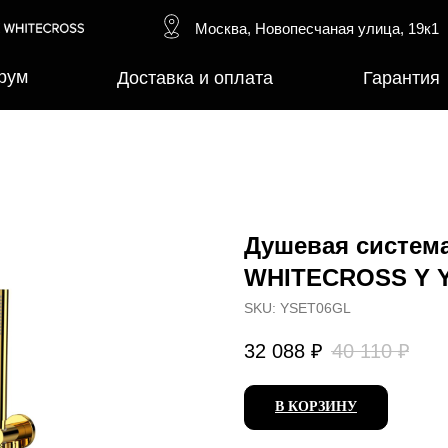
Москва, Новопесчаная улица, 19к1
рум
Доставка и оплата
Гарантия
Душевая систем
WHITECROSS Y 
SKU:
YSET06GL
32 088
₽
40 110
₽
В КОРЗИНУ