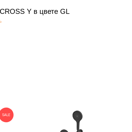
CROSS Y в цвете GL
.
SALE