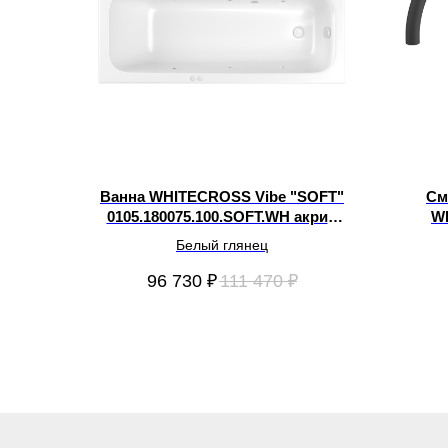
Ванна WHITECROSS Vibe "SOFT"
См
0105.180075.100.SOFT.WH акрил
W
180х75
Белый глянец
96 730
₽
111 470
₽