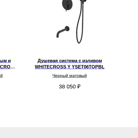
ным и
Душевая система с изливом
ECROSS
WHITECROSS Y YSET06TOPBL
ый
Черный матовый
38 050
₽