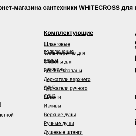
рнет-магазина сантехники WHITECROSS для
Комплектующие
Шланговые
подключения
Слив-перелив для
ванны
Сифоны для
раковины
Донные клапаны
Держатели верхнего
душа
Держатели ручного
душа
Шланги
ы
Изливы
Верхние души
летной
Ручные души
Душевые штанги