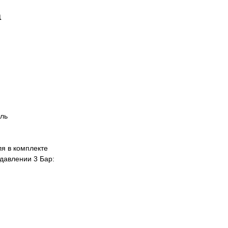
а
ель
ля в комплекте
 давлении 3 Бар: