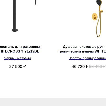
еситель для раковины
Душевая система с руч
HITECROSS Y Y1219BL
тропическим душем WHIT
Y YSET04TOPGLB
Черный матовый
Золотой брашированн
27 500
₽
46 720
₽
58 400
₽