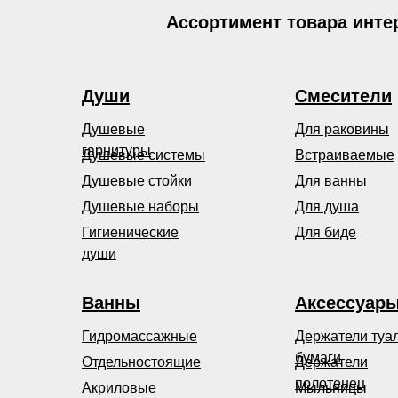
Ассортимент товара инте
Души
Смесители
Душевые
Для раковины
гарнитуры
Душевые системы
Встраиваемые
Душевые стойки
Для ванны
Душевые наборы
Для душа
Гигиенические
Для биде
души
Ванны
Аксессуар
Гидромассажные
Держатели туа
бумаги
Отдельностоящие
Держатели
полотенец
Акриловые
Мыльницы