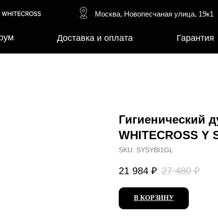
Москва, Новопесчаная улица, 19к1
рум
Доставка и оплата
Гарантия
Гигиенический д
WHITECROSS Y 
SKU:
SYSYBI1GL
21 984
₽
27 480
₽
В КОРЗИНУ