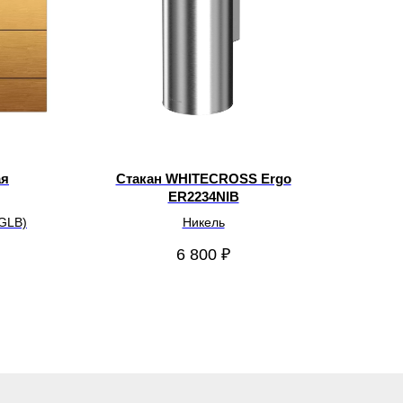
ая
Стакан WHITECROSS Ergo
ER2234NIB
GLB)
Никель
6 800
₽