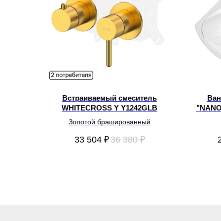
Встраиваемый смеситель
Ван
WHITECROSS Y Y1242GLB
"NANO"
Золотой брашированный
33 504
₽
36 380
₽