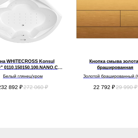
на WHITECROSS Konsul
Кнопка смыва золот
 0110.150150.100.NANO.CR
брашированная
акрил 150х150
Белый глянец/хром
Золотой брашированный (
232 892
₽
272 060
₽
22 792
₽
29 990
₽