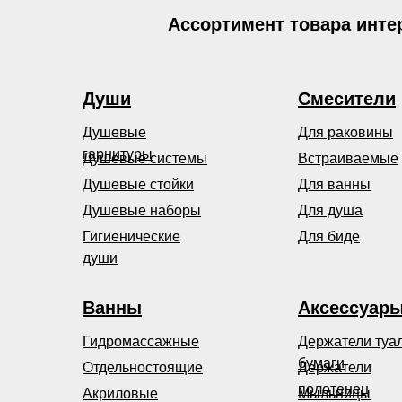
Ассортимент товара инте
Души
Смесители
Душевые
Для раковины
гарнитуры
Душевые системы
Встраиваемые
Душевые стойки
Для ванны
Душевые наборы
Для душа
Гигиенические
Для биде
души
Ванны
Аксессуар
Гидромассажные
Держатели туа
бумаги
Отдельностоящие
Держатели
полотенец
Акриловые
Мыльницы