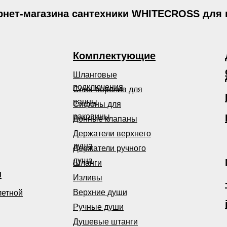
рнет-магазина сантехники WHITECROSS для
Комплектующие
Шланговые
подключения
Слив-перелив для
ванны
Сифоны для
раковины
Донные клапаны
Держатели верхнего
душа
Держатели ручного
душа
Шланги
ы
Изливы
Верхние души
летной
Ручные души
Душевые штанги