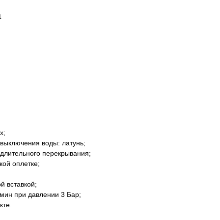
а
x;
 выключения воды: латунь;
 длительного перекрывания;
кой оплетке;
й вставкой;
/мин при давлении 3 Бар;
кте.