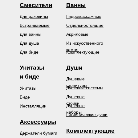
Смесители
Ванны
Для раковины
Гидромассажные
Встраиваемые
Отдельностоящие
Для ванны
Акриловые
Для душа
Из искусственного
камня
Для биде
Комплектующие
Унитазы
Души
и биде
Душевые
гарнитуры
Душевые системы
Унитазы
Душевые
Биде
стойки
Душевые
Инсталляции
наборы
Гигиенические души
Аксессуары
Комплектующие
Держатели бумаги