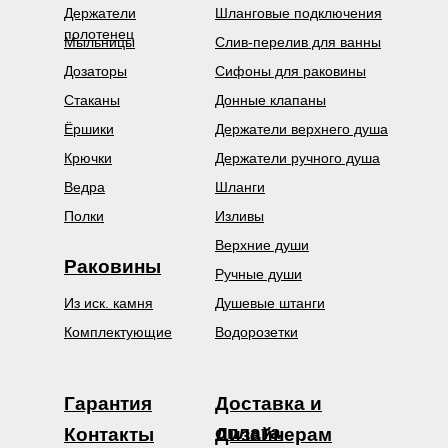
Держатели
Шланговые подключения
полотенец
Мыльницы
Слив-перелив для ванны
Дозаторы
Сифоны для раковины
Стаканы
Донные клапаны
Ёршики
Держатели верхнего душа
Крючки
Держатели ручного душа
Ведра
Шланги
Полки
Изливы
Верхние души
Раковины
Ручные души
Из иск. камня
Душевые штанги
Комплектующие
Водорозетки
Гарантия
Доставка и
оплата
Контакты
Дизайнерам