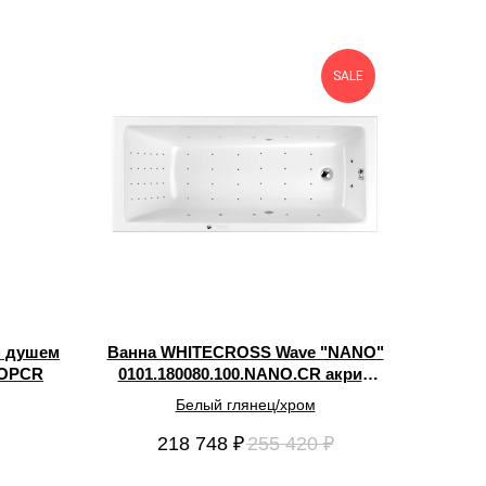
SALE
м душем
Ванна WHITECROSS Wave "NANO"
TOPCR
0101.180080.100.NANO.CR акрил
180х80
Белый глянец/хром
218 748
₽
255 420
₽