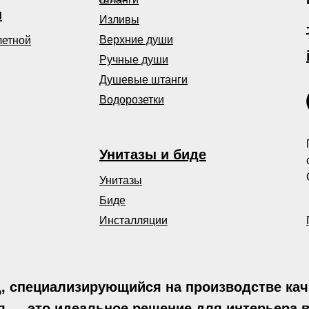
ы
Изливы
Верхние души
летной
Ручные души
Душевые штанги
Водорозетки
Унитазы и биде
Унитазы
Биде
Инсталляции
 специализирующийся на производстве каче
 — это идеальное решение для интерьера 