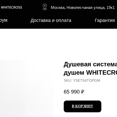
Москва, Новопесчаная улица, 19к1
рум
Доставка и оплата
Гарантия
Душевая систем
душем WHITECR
SKU:
YSET04TOPGM
65 990
₽
В КОРЗИНУ