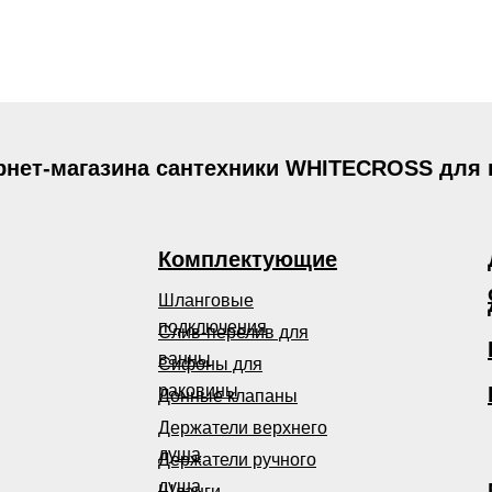
рнет-магазина сантехники WHITECROSS для
Комплектующие
Шланговые
подключения
Слив-перелив для
ванны
Сифоны для
раковины
Донные клапаны
Держатели верхнего
душа
Держатели ручного
душа
Шланги