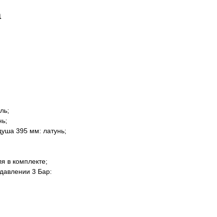
а
ль;
нь;
душа 395 мм: латунь;
я в комплекте;
 давлении 3 Бар: