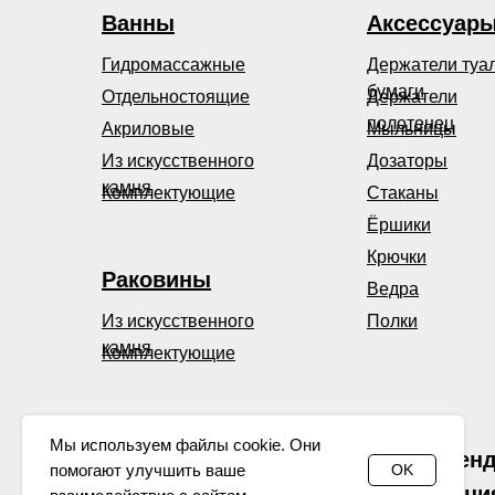
Ванны
Аксессуар
Гидромассажные
Держатели туа
бумаги
Отдельностоящие
Держатели
полотенец
Акриловые
Мыльницы
Из искусственного
Дозаторы
камня
Комплектующие
Стаканы
Ёршики
Крючки
Раковины
Ведра
Из искусственного
Полки
камня
Комплектующие
Мы используем файлы cookie. Они
WHITECROSS — бренд,
помогают улучшить ваше
OK
Наша продукция