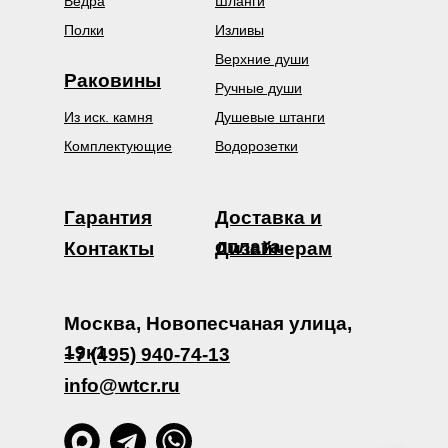
Ведра
Шланги
Полки
Изливы
Верхние души
Раковины
Ручные души
Из иск. камня
Душевые штанги
Комплектующие
Водорозетки
Гарантия
Доставка и
оплата
Контакты
Дизайнерам
Москва, Новопесчаная улица,
19к1
+7 (495) 940-74-13
info@wtcr.ru