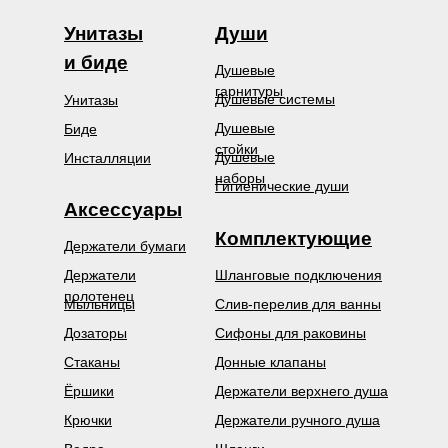
Унитазы
Души
и биде
Душевые
гарнитуры
Душевые системы
Унитазы
Душевые
Биде
стойки
Душевые
Инсталляции
наборы
Гигиенические души
Аксессуары
Комплектующие
Держатели бумаги
Держатели
Шланговые подключения
полотенец
Мыльницы
Слив-перелив для ванны
Дозаторы
Сифоны для раковины
Стаканы
Донные клапаны
Ёршики
Держатели верхнего душа
Крючки
Держатели ручного душа