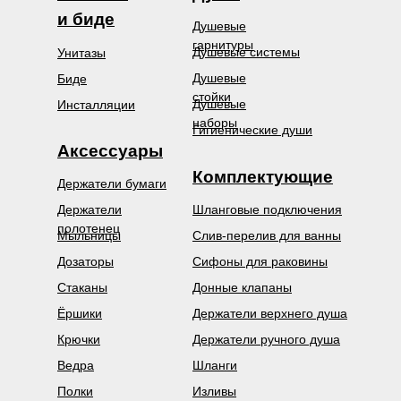
и биде
Душевые
гарнитуры
Душевые системы
Унитазы
Душевые
Биде
стойки
Душевые
Инсталляции
наборы
Гигиенические души
Аксессуары
Комплектующие
Держатели бумаги
Держатели
Шланговые подключения
полотенец
Мыльницы
Слив-перелив для ванны
Дозаторы
Сифоны для раковины
Стаканы
Донные клапаны
Ёршики
Держатели верхнего душа
Крючки
Держатели ручного душа
Ведра
Шланги
Полки
Изливы