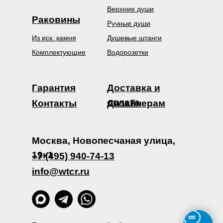
Верхние души
Раковины
Ручные души
Из иск. камня
Душевые штанги
Комплектующие
Водорозетки
Гарантия
Доставка и
оплата
Контакты
Дизайнерам
Москва, Новопесчаная улица,
19к1
+7 (495) 940-74-13
info@wtcr.ru