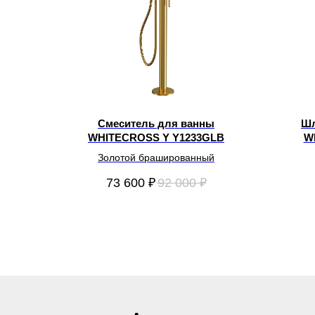
Смеситель для ванны
Шл
WHITECROSS Y Y1233GLB
W
Золотой брашированный
73 600
₽
92 000
₽