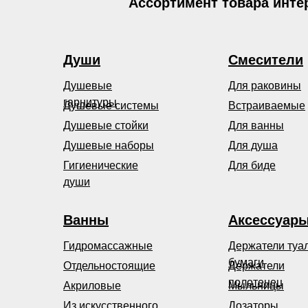
Ассортимент товара инте
Души
Смесители
Душевые
Для раковины
гарнитуры
Душевые системы
Встраиваемые
Душевые стойки
Для ванны
Душевые наборы
Для душа
Гигиенические
Для биде
души
Ванны
Аксессуар
Гидромассажные
Держатели туа
бумаги
Отдельностоящие
Держатели
полотенец
Акриловые
Мыльницы
Из искусственного
Дозаторы