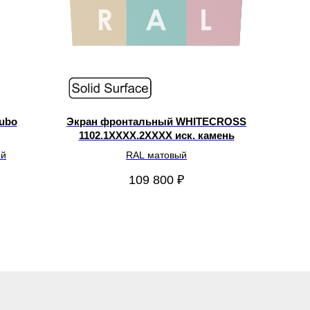
ubo
Экран фронтальный WHITECROSS
1102.1XXXX.2XXXX иск. камень
ый
RAL матовый
109 800
₽