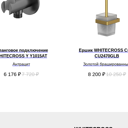
анговое подключение
Ершик WHITECROSS C
HITECROSS Y Y1015AT
CU2470GLB
Антрацит
Золотой брашированн
6 176
₽
7 720
₽
8 200
₽
10 250
₽