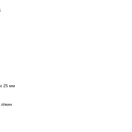
а
ox 25 мм
 л/мин