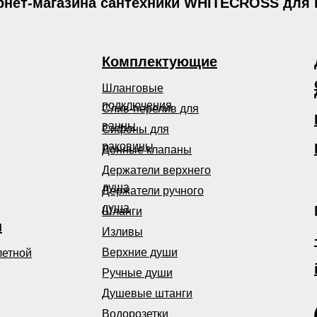
рнет-магазина сантехники WHITECROSS для
Комплектующие
Шланговые
подключения
Слив-перелив для
ванны
Сифоны для
раковины
Донные клапаны
Держатели верхнего
душа
Держатели ручного
душа
Шланги
ы
Изливы
Верхние души
летной
Ручные души
Душевые штанги
Водорозетки