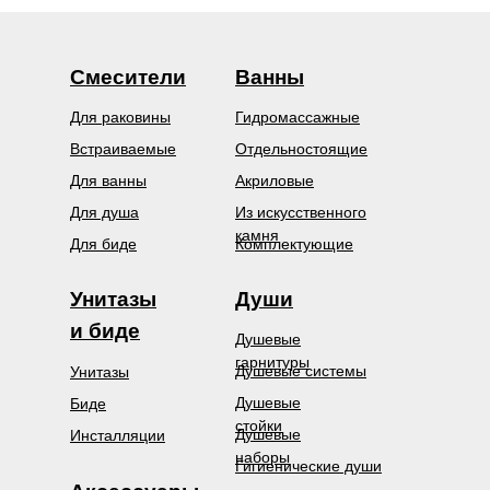
Смесители
Ванны
Для раковины
Гидромассажные
Встраиваемые
Отдельностоящие
Для ванны
Акриловые
Для душа
Из искусственного
камня
Для биде
Комплектующие
Унитазы
Души
и биде
Душевые
гарнитуры
Душевые системы
Унитазы
Душевые
Биде
стойки
Душевые
Инсталляции
наборы
Гигиенические души