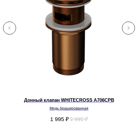
LB
Донный клапан WHITECROSS A706CPB
Медь брашированная
1 995
₽
3 990
₽