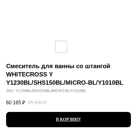
Смеситель для ванны со штангой
WHITECROSS Y
Y1230BL/SHS150BL/MICRO-BL/Y1010BL
SKU:
Y1230BL/SHS150BL/MICRO-BL/Y1010BL
60 165
₽
65 990
₽
В КОРЗИНУ