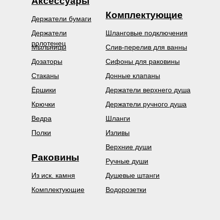
Аксессуары
Комплектующие
Держатели бумаги
Держатели
Шланговые подключения
полотенец
Мыльницы
Слив-перелив для ванны
Дозаторы
Сифоны для раковины
Стаканы
Донные клапаны
Ёршики
Держатели верхнего душа
Крючки
Держатели ручного душа
Ведра
Шланги
Полки
Изливы
Верхние души
Раковины
Ручные души
Из иск. камня
Душевые штанги
Комплектующие
Водорозетки