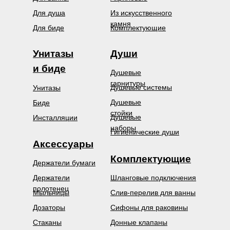
Для душа
Из искусственного
камня
Для биде
Комплектующие
Унитазы
Души
и биде
Душевые
гарнитуры
Душевые системы
Унитазы
Душевые
Биде
стойки
Душевые
Инсталляции
наборы
Гигиенические души
Аксессуары
Комплектующие
Держатели бумаги
Держатели
Шланговые подключения
полотенец
Мыльницы
Слив-перелив для ванны
Дозаторы
Сифоны для раковины
Стаканы
Донные клапаны