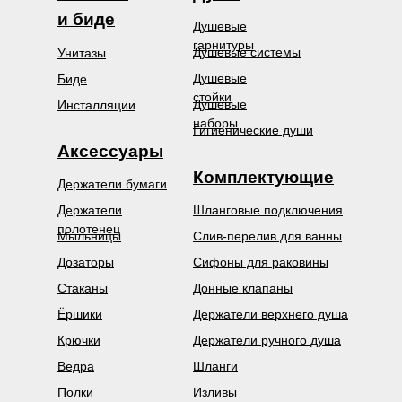
и биде
Душевые
гарнитуры
Душевые системы
Унитазы
Душевые
Биде
стойки
Душевые
Инсталляции
наборы
Гигиенические души
Аксессуары
Комплектующие
Держатели бумаги
Держатели
Шланговые подключения
полотенец
Мыльницы
Слив-перелив для ванны
Дозаторы
Сифоны для раковины
Стаканы
Донные клапаны
Ёршики
Держатели верхнего душа
Крючки
Держатели ручного душа
Ведра
Шланги
Полки
Изливы