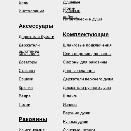
Душевые
Биде
стойки
Душевые
Инсталляции
наборы
Гигиенические души
Аксессуары
Комплектующие
Держатели бумаги
Держатели
Шланговые подключения
полотенец
Мыльницы
Слив-перелив для ванны
Дозаторы
Сифоны для раковины
Стаканы
Донные клапаны
Ёршики
Держатели верхнего душа
Крючки
Держатели ручного душа
Ведра
Шланги
Полки
Изливы
Верхние души
Раковины
Ручные души
Из иск. камня
Душевые штанги