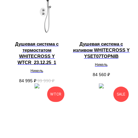
Душевая система с
Душевая система с
термостатом
изливом WHITECROSS Y
WHITECROSS Y
YSET07TOPNIB
WTCR_23.12.25_1
Никель
Никель
84 560
₽
84 995
₽
99 990
₽
WTCR
SALE