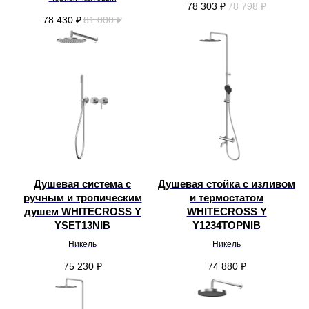
78 303
₽
78 798
₽
78 430
₽
81 000
₽
Душевая система с
Душевая стойка с изливом
ручным и тропическим
и термостатом
душем WHITECROSS Y
WHITECROSS Y
YSET13NIB
Y1234TOPNIB
Никель
Никель
75 230
₽
74 880
₽