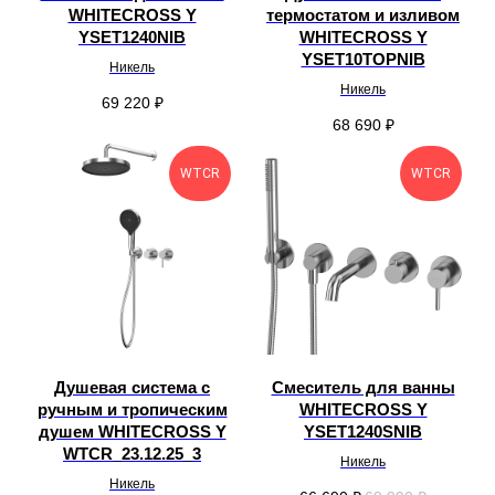
WHITECROSS Y
термостатом и изливом
YSET1240NIB
WHITECROSS Y
YSET10TOPNIB
Никель
Никель
69 220
₽
68 690
₽
WTCR
WTCR
Душевая система с
Смеситель для ванны
ручным и тропическим
WHITECROSS Y
душем WHITECROSS Y
YSET1240SNIB
WTCR_23.12.25_3
Никель
Никель