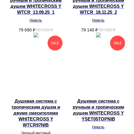
ручным и тропическим
ручным и тропическим
душем WHITECROSS Y
душем WHITECROSS Y
WTCR_13.09.25_1
WTCR_18.11.25_2
Никель
Никель
79 690
₽
89 500
₽
79 140
₽
88 500
₽
SALE
SALE
Душевая система с
Душевая система с
тропическим душем и
ручным и тропическим
двумя смесителями
душем WHITECROSS Y
WHITECROSS Y
YSET05TOPNIB
WTCR97NIB
Никель
Черный матовый