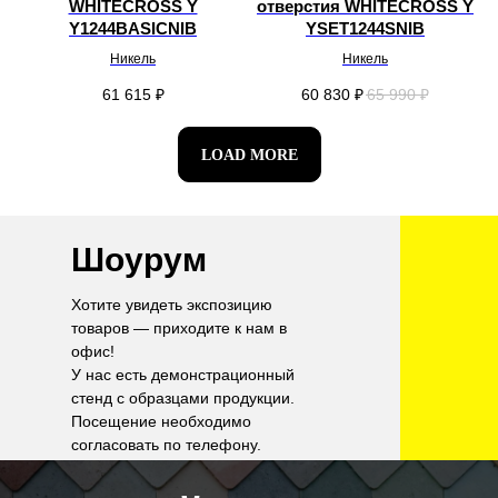
WHITECROSS Y
отверстия WHITECROSS Y
Y1244BASICNIB
YSET1244SNIB
Никель
Никель
61 615
₽
60 830
₽
65 990
₽
LOAD MORE
Шоурум
Хотите увидеть экспозицию
товаров — приходите к нам в
офис!
У нас есть демонстрационный
стенд с образцами продукции.
Посещение необходимо
согласовать по телефону.