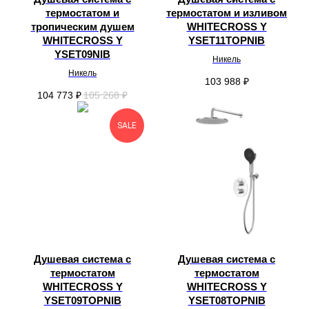
термостатом и
термостатом и изливом
тропическим душем
WHITECROSS Y
WHITECROSS Y
YSET11TOPNIB
YSET09NIB
Никель
Никель
103 988
₽
104 773
₽
105 268
₽
SALE
Душевая система с
Душевая система с
термостатом
термостатом
WHITECROSS Y
WHITECROSS Y
YSET09TOPNIB
YSET08TOPNIB