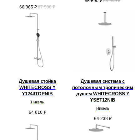
66 690
₽
69 990
₽
66 965
₽
87 500
₽
Душевая стойка
Душевая система с
WHITECROSS Y
потолочным тропическим
Y1244TOPNIB
душем WHITECROSS Y
YSET12NIB
Никель
Никель
64 810
₽
64 238
₽