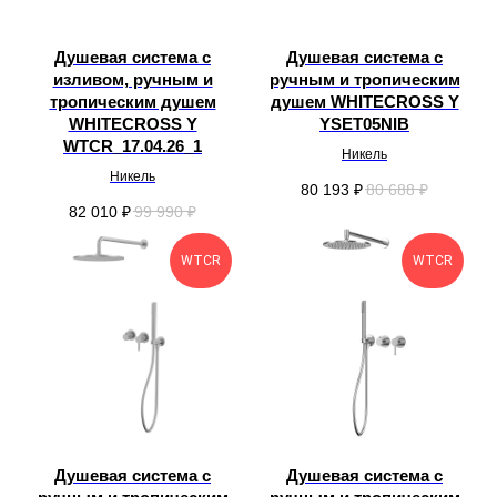
Душевая система с
Душевая система с
изливом, ручным и
ручным и тропическим
тропическим душем
душем WHITECROSS Y
WHITECROSS Y
YSET05NIB
WTCR_17.04.26_1
Никель
Никель
80 193
₽
80 688
₽
82 010
₽
99 990
₽
WTCR
WTCR
Душевая система с
Душевая система с