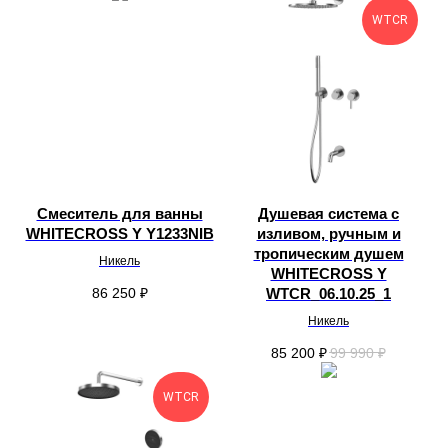
WTCR
Смеситель для ванны
Душевая система с
WHITECROSS Y Y1233NIB
изливом, ручным и
тропическим душем
Никель
WHITECROSS Y
86 250
₽
WTCR_06.10.25_1
Никель
85 200
₽
99 990
₽
WTCR