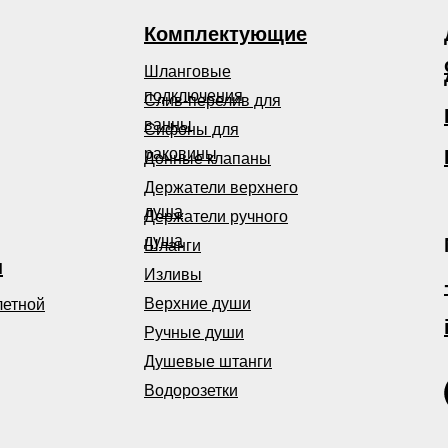
Комплектующие
Шланговые
подключения
Слив-перелив для
ванны
Сифоны для
раковины
Донные клапаны
Держатели верхнего
душа
Держатели ручного
душа
Шланги
ы
Изливы
Верхние души
летной
Ручные души
Душевые штанги
Водорозетки