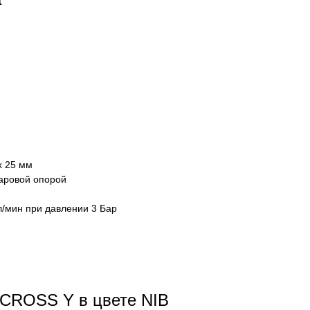
x 25 мм
шаровой опорой
 л/мин при давлении 3 Бар
CROSS Y в цвете NIB