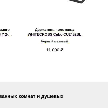
емого
Держатель полотенца
Y 2-
WHITECROSS Cubo CU2452BL
Черный матовый
11 090
₽
 ванных комнат и душевых