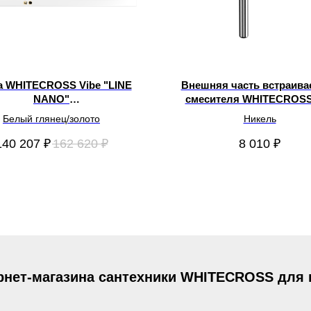
а WHITECROSS Vibe "LINE
Внешняя часть встраива
NANO"
смесителя WHITECROSS 
.180075.100.LINENANO.GL
Y1241NIB
Белый глянец/золото
Никель
акрил 180х75
140 207
₽
162 620
₽
8 010
₽
рнет-магазина сантехники WHITECROSS для