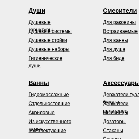
Души
Смесители
Душевые
Для раковины
гарнитуры
Душевые системы
Встраиваемые
Душевые стойки
Для ванны
Душевые наборы
Для душа
Гигиенические
Для биде
души
Ванны
Аксессуар
Гидромассажные
Держатели туа
бумаги
Отдельностоящие
Держатели
полотенец
Акриловые
Мыльницы
Из искусственного
Дозаторы
камня
Комплектующие
Стаканы