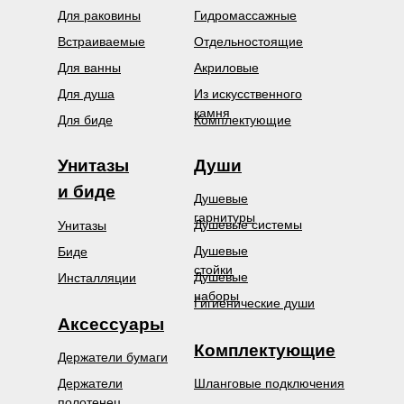
Для раковины
Гидромассажные
Встраиваемые
Отдельностоящие
Для ванны
Акриловые
Для душа
Из искусственного
камня
Для биде
Комплектующие
Унитазы
Души
и биде
Душевые
гарнитуры
Душевые системы
Унитазы
Душевые
Биде
стойки
Душевые
Инсталляции
наборы
Гигиенические души
Аксессуары
Комплектующие
Держатели бумаги
Держатели
Шланговые подключения
полотенец