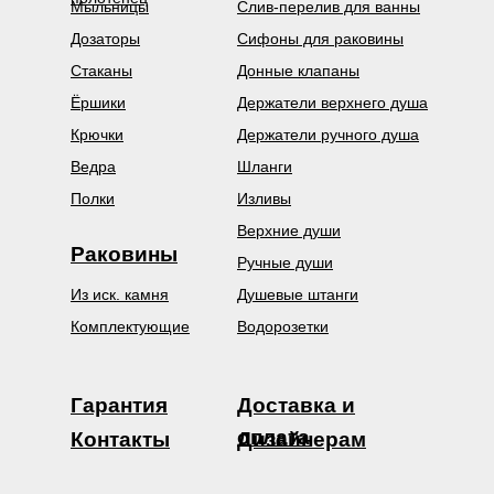
Мыльницы
Слив-перелив для ванны
Дозаторы
Сифоны для раковины
Стаканы
Донные клапаны
Ёршики
Держатели верхнего душа
Крючки
Держатели ручного душа
Ведра
Шланги
Полки
Изливы
Верхние души
Раковины
Ручные души
Из иск. камня
Душевые штанги
Комплектующие
Водорозетки
Гарантия
Доставка и
оплата
Контакты
Дизайнерам